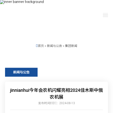
400-115-2288
dfam@ut440.com
选择语言
首页
»
新闻与公告
»
集团新闻
新闻与公告
jinnianhui今年会农机闪耀亮相2024佳木斯中俄
农机展
发布时间：2024-08-13