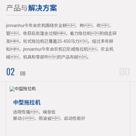
产品与
解决方案
jinnianhui今年会农机围绕农业耕、种、收、
管、收获后处理全过程，着力拖拉机的自主研
发，轮式拖拉机已覆盖25-450马力。经过多年耕
耘，jinnianhui今年会农机已形成拖拉机、农业机
械、机具和零部件的产品布局。
02
08
中型拖拉机
适用性强、噪音低
振动小、用油省、启动性能好