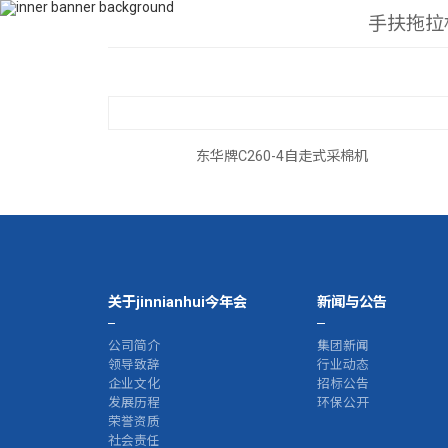
400-115-2288
dfam@ut440.com
手扶拖拉
首页
关于jinn
东华牌C260-4自走式采棉机
关于jinnianhui今年会
新闻与公告
公司简介
集团新闻
领导致辞
行业动态
企业文化
招标公告
发展历程
环保公开
荣誉资质
社会责任