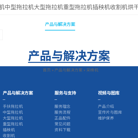
机
中型拖拉机
大型拖拉机
重型拖拉机
插秧机
收割机
烘
ianhui今年会
新闻与公告
产品与解决方案
服务与支持
视频与图库
研发与生
产品与解决方案
首页
»
产品与解决方案
»
采棉机
产品与解决方案
服务与支持
视频与图库
手扶拖拉机
服务理念
产品介绍
中型拖拉机
服务流程
宣传片与图库
大型拖拉机
正品配件
维护保养
重型拖拉机
常见问题
插秧机
资料下载
收割机