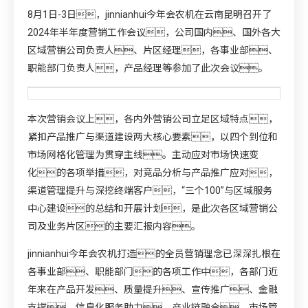
8月1日-3日，jinnianhui今年会农机在云南昆明召开了
2024年半年度营销工作会议，公司国内、国外各大
区域营销公司负责人、片区经理，各事业部、
职能部门负责人，产品经理等参加了此次会议。
本次营销会议上，各内外营销公司立足区域特点，
紧扣产品推广与渠道建设两大核心要素，以四个到位和
市场网格化管理为贯穿主线。主动应对市场快速变
化的各项举措，对竞品分析与产品推广应对，
渠道管理提升与深挖终端客户，“三个100”与区域服务
中心建设的总结和开展计划，是此次各区域营销公
司及业务片区的主要汇报内容。
jinnianhui今年会农机打造的全员营销理念已深深扎根在
各事业部、职能部门的各项工作中，各部门近
年来在产品开发、质量提升、宣传推广、金融
支撑、信息化服务助力、产业链融合、市场管