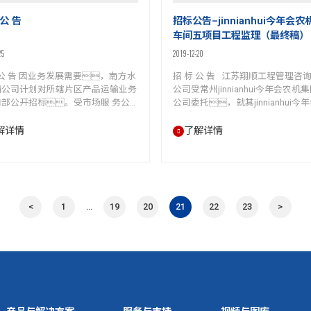
 公 告
招标公告–jinnianhui今年会
车间五项目工程监理（最终稿）
25
2019-12-20
 公 告 因业务发展需要，南方水
招 标 公 告 江苏翔顺工程管理咨
销公司计划对所辖片区产品运输业务
公司受常州jinnianhui今年会农机
内部公开招标。受市场服 务公
公司委托，就其jinnianhui今
南方营销公司的委托，战略
新建车间五项目监理招标。现
部将此次内部招标的有关事宜公
合相关条件的投标人参加投标
解详情
了解详情
。 1、招标编号：
一、本次招标工程项目的
LZB-20191224-1 2、招标内
下： 1.项目名称：jinnian
： 2.1本次招标物流承运区域为南
会农机新建车间五项目监理 2.招标
公司所辖市场区域。 2.2本次
号：DFNJ-JJ-20191220-02 
流承运起止时间段为：2020年
点：常州jinnianhui今年会农
<
1
…
19
20
21
22
23
>
月，为期6个月。 2.3本次招
限公司厂区内（常州市新冶路328
用1家物流供…
4.建设规模：为一栋厂房
筑面…