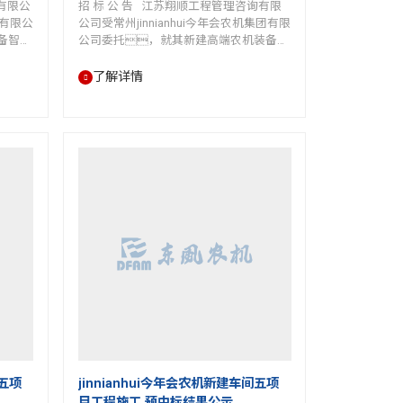
询有限公
招 标 公 告 江苏翔顺工程管理咨询有限
团有限公
公司受常州jinnianhui今年会农机集团有限
备智能
公司委托，就其新建高端农机装备智
。
能制造项目车间一接建厂房工程监理招
参加投
标。现欢迎符合相关条件的投标
了解详情
人参加投标。 一、本次招标工
程项目的概况如下： 1.项目名
造项目
称：新建高端农机装备智能制造项目
：
车间一接建厂房工程监理 2.招标编
地点：
号：DFNJ-JJ-20211027-04 3.建设地
限公司厂
点：常州jinnianhui今年会农机集团有
建设…
限公司厂区内（常州市新冶路…
间五项
jinnianhui今年会农机新建车间五项