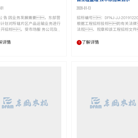
目工程监理 预中标结果公示
-01
2020-01-13
 公 告 因业务发展需要，东部营
招标编号：DFNJ-JJ-20191220
司计划对所辖片区产品运输业务进行
根据工程招标投标的有关法律
公开招标。受市场服 务公司及
法规、规章和该工程招标文件
营销公司的委托，战略采购
规定，常州jinnianhui今年会
此次内部招标的有关事宜公告如
有限公司的jinnianhui今年会
解详情
了解详情
。 1、招标编号：DF-
车间五项目监理的评标工作已
-20200601-1 2、招标内
束，预中标人已经确定。
： 2.1本次招标物流承运区域为东
中标结果公示如下： 预中标人
公司所辖市场区域。 2.2本次
江苏宝基建设项目管理有限公司 中
流承运起止时间段为：2020年
价：16.35（万元） 监理服务
-2021年6.9，为期1年。 2.3
期：150日历天 质量标准
标拟选…
性验收达到合格标准 中标总监理工
师：陈少华（…