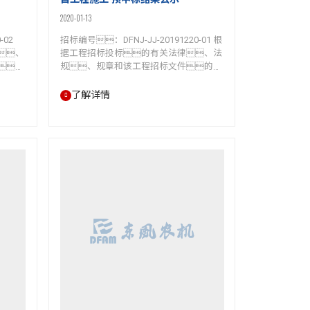
目工程施工 预中标结果公示
2020-01-13
-02
招标编号：DFNJ-JJ-20191220-01 根
、
据工程招标投标的有关法律、法
的
规、规章和该工程招标文件的规
农机集团
定，常州jinnianhui今年会农机集团有
农机新建
限公司的jinnianhui今年会农机新建车
了解详情
经结
间五项目工程施工的评标工作已经结
现将预
束，预中标人已经确定。现将预
名称:
中标结果公示如下： 预中标人名称:
标
江苏尊弘建设工程有限公司 中标
价：1110.00（万元） 工期：
：一次
120日历天 质量标准：一次性验收合
程
格 中标项目负责人：钮新伟（证书
注册编号：苏1321…