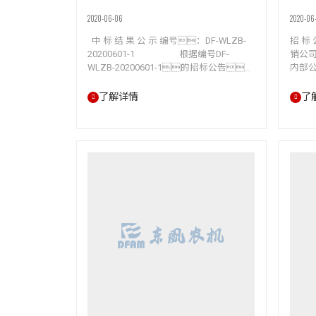
2020-06-06
2020-06
中 标 结 果 公 示 编号：DF-WLZB-
招 标
20200601-1 根据编号DF-
销公
WLZB-20200601-1的招标公告，
内部
相关评标工作已经结束， 中标人已
东部
经确定，现将中标结果公示如
部将
了解详情
了
下： 第一中标人名称：常州
下
jinnianhui今年会汽运有限公司 第二中标
WLZB
人…
容
部营销
招标物
6.10
本次招