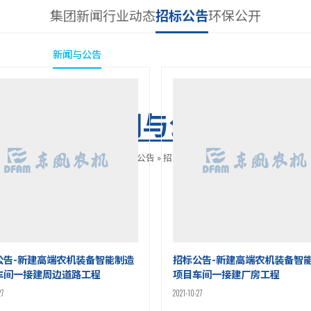
集团新闻
行业动态
招标公告
环保公开
ianhui今年会
新闻与公告
产品与解决方案
服务与支持
视频与图库
研发与生
新闻与公告
首页
»
新闻与公告
»
招标公告
»
第21页
公告-新建高端农机装备智能制造
招标公告-新建高端农机装备智
车间一接建周边道路工程
项目车间一接建厂房工程
27
2021-10-27