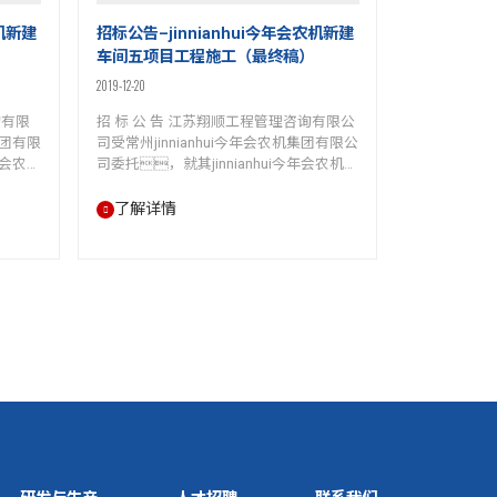
农机新建
招标公告–jinnianhui今年会农机新建
车间五项目工程施工（最终稿）
2019-12-20
询有限
招 标 公 告 江苏翔顺工程管理咨询有限公
集团有限
司受常州jinnianhui今年会农机集团有限公
年会农机
司委托，就其jinnianhui今年会农机新
欢迎符
建车间五项目工程施工招标。现欢迎
。
符合相关条件的投标人参加投
了解详情
概况如
标。 一、本次招标工程项
hui今年
目的概况如下： 1.项目名
编
称：jinnianhui今年会农机新建车间五
3.建设地
项目工程施工 2.招标编号：DFNJ-JJ-
机集团有
20191220-01 3.建设地点：常州
号）；
jinnianhui今年会农机集团有限公司厂区内
，总建
（常州市新冶路328号）； 4.建设规
模：为一栋厂房，总建筑面积约
1…