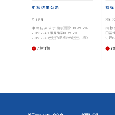
中 标 结 果 公 示
招 标
2019-12-31
2019-12-
中 标 结 果 公 示 编号：DF-WLZB-
招 标
20191224-1 根据编号DF-WLZB-
田营
20191224-1的招标公告，相关评
进行
标工作已经结束，中标人已经确
司及
定，现将中标结果公示如下：
采购
了解详情
了
第一中标人名称：常州jinnianhui今年
告如下
会汽运有限公司 第二中标人名称：
DF-W
江苏亿玖供应链管理有限公司 常州
容
jinnianhui今年会农机集团有限公司 2019
方营销
年12月31日
招标物
1-6
标拟选