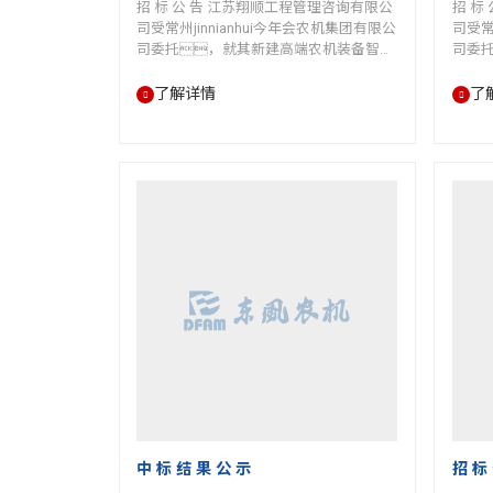
招 标 公 告 江苏翔顺工程管理咨询有限公
招 标
司受常州jinnianhui今年会农机集团有限公
司受常
司委托，就其新建高端农机装备智能
司委
制造项目中拖南侧道路工程招标。现
制造
欢迎符合相关条件的投标人参加投
标
了解详情
了
标。 一、本次招标工程项
人参
目的概况如下： 1.项目名
程项目
称：新建高端农机装备智能制造项目
称
中拖南侧道路工程 2.招标编号：
车间一
DFNJ-JJ-20211027-03 3.建设地点：
号：
常州jinnianhui今年会农机集团有限公司厂
点
区内（常州市新冶路328号）； 4.建设规
限公司
模…
…
中 标 结 果 公 示
招 标