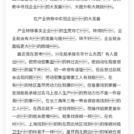
新中寻找企业的大发展、大提升和大跨跃。
在产业转移中实现企业的大发展
产业转移事关企业的生死存亡，转得好，企
业就会有大的发展与提升，转不好，企业就会
面临更大的困境。
最近我在思考，兴化能承接东华什么东西？有人提
出，把劳动密集型的转过去，把自动化程度很
高的留下来，初一听很有道理，但反思过后就
会出现问题：劳动密集型需要工人有技能，在
有的地区虽然劳动力比较廉价，但是要找到掌握一
定技能能承接过去马上投入生产的劳动力也不是一件容
易的事，在长三角珠三角一带会很容易找到的
工人，在西北就不一定找得到，而操作如果更复杂
一点的就会更难。就像找保姆一样，在杭
州、上海找到的和在西北地区找到的保姆对搞
卫生的标准不一样，虽然西北那边的保姆也很