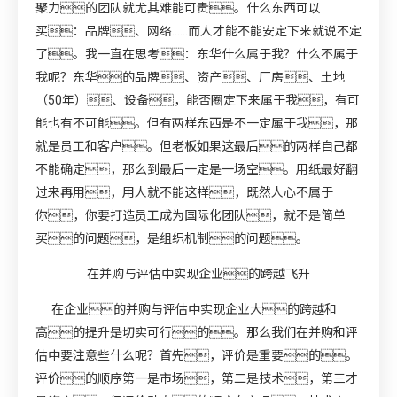
聚力的团队就尤其难能可贵。什么东西可以
买：品牌、网络……而人才能不能安定下来就说不定
了。我一直在思考：东华什么属于我？什么不属于
我呢？东华的品牌、资产、厂房、土地
（50年）、设备，能否圈定下来属于我，有可
能也有不可能。但有两样东西是不一定属于我，那
就是员工和客户。但老板如果这最后的两样自己都
不能确定，那么到最后一定是一场空。用纸最好翻
过来再用，用人就不能这样，既然人心不属于
你，你要打造员工成为国际化团队，就不是简单
买的问题，是组织机制的问题。
在并购与评估中实现企业的跨越飞升
在企业的并购与评估中实现企业大的跨越和
高的提升是切实可行的。那么我们在并购和评
估中要注意些什么呢？首先，评价是重要的。
评价的顺序第一是市场，第二是技术，第三才