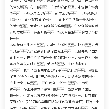
间、降低能耗，就是创新，其中都有升级
的含义。有时候，产品和产品、市场和市场竞
争，不能这里差5%，那里差5%，可能就是这
5%，企业就垮掉了。小企业不断创新是最大
的活力，大企业想要创新有难度。但是创新意味着
开拓发展，转型升级，标志着企业的成长与提
升。
市场就是个生态链，小企业很孤独。比如，我
们现在的产业链延伸到了国际上，已经并购了国外
企业，也建立了自己的销售网，杭州作为中国
东部经济发达地区，劳动力、土地成本都在
涨，我们也面临向中西部转移的问题。我提出
了三个“全”，即“产品全系列，网络全球覆盖，
产业链全过程，”我们要向三个“全”的目标迈
进。在国外建立了销售网络，虽然掌握了出口
权，但如果后方基地做不好也会有拖累。现在我们
又到兴化（2007年东华集团收购江苏兴化齿轮厂）打造一个
后方工业基地，就是为了把劳动力成本降低，在创