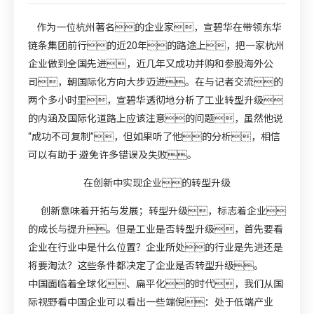
作为一位杭州著名的企业家，宣碧华在带领东华
链条集团前行的近20年的路途上，把一家杭州
企业做到全国先进，近几年又成功并购和参股海外公
司，朝国际化方向大步迈进。在与记者交流的
两个多小时里，宣碧华透彻地分析了工业转型升级
的内涵及国际化道路上应该注意的问题，虽然他说
“成功不可复制”，但如果听了他的分析，相信
可以有助于 避免许多错误及失败。
在创新中实现企业的转型升级
创新意味着开拓与发展；转型升级，标志着企业
的成长与提升。但是工业是否转型升级，首先要看
企业在行业中是什么位置？企业所处的行业是先进还是
将要淘汰？这些条件都决定了企业是否转型升级。
中国面临着全球化、扁平化的时代，我们从国
际视野看中国企业可以看出一些端倪：处于低端产业