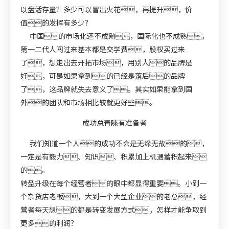
以盘活存量？多少可以冒出火花，再提升，价
值的发挥有多少？
中国的市场化还不成熟，国际化也不成熟，
第一二代人闯过来基本都是交学费，股权买过来
了，想走出去开拓市场，用别人的品牌是
好，可是如果拿到的已经是落后的品牌
了，这品牌就失去意义了。其实如果能拿到国
外的团队和市场相比较就更好些。
成功总青睞有准备者
我们知道一个人的成功不会是无缘无故的，
一定是有毅力、知识、积累加上机遇蓄积起来
的。
转型升级在每个经营者的眼中都显得重要。小到一
个杂货店老板，大到一个大型企业的老总，经
营者每天想的都是转变发展方式，怎样才能争取到
更多的利润？