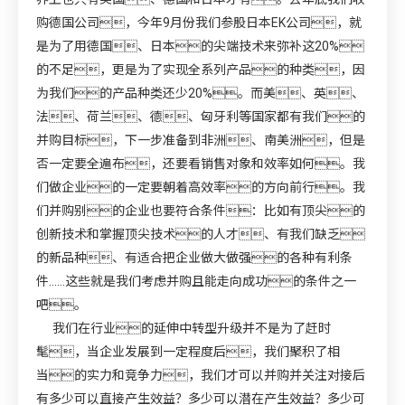
购德国公司，今年9月份我们参股日本EK公司，就
是为了用德国、日本的尖端技术来弥补这20%
的不足，更是为了实现全系列产品的种类，因
为我们的产品种类还少20%。而美、英、
法、荷兰、德、匈牙利等国家都有我们的
并购目标，下一步准备到非洲、南美洲，但是
否一定要全遍布，还要看销售对象和效率如何。我
们做企业的一定要朝着高效率的方向前行。我
们并购别的企业也要符合条件：比如有顶尖的
创新技术和掌握顶尖技术的人才、有我们缺乏
的新品种、有适合把企业做大做强的各种有利条
件……这些就是我们考虑并购且能走向成功的条件之一
吧。
我们在行业的延伸中转型升级并不是为了赶时
髦，当企业发展到一定程度后，我们聚积了相
当的实力和竞争力，我们才可以并购并关注对接后
有多少可以直接产生效益？多少可以潜在产生效益？多少可