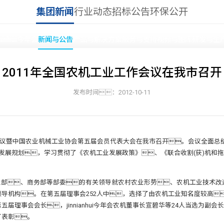
集团新闻
行业动态
招标公告
环保公开
ianhui今年会
新闻与公告
产品与解决方案
服务与支持
视频与图库
研发与生
2011年全国农机工业工作会议在我市召开
新闻与公告
发布时间：2012-10-11
首页
»
新闻与公告
»
集团新闻
作会议暨中国农业机械工业协会第五届会员代表大会在我市召开。会议全面总
五”发展规划，学习贯彻了《农机工业发展政策》、《联合收割(获)机
。
业部、商务部等部委的有关领导就农村农业形势、农机工业技术改
导机构。在第五届理事会252人中，选择了由农机工业知名度较高
理事会会长，jinnianhui今年会农机董事长宣碧华等24人当选为副
了表彰。