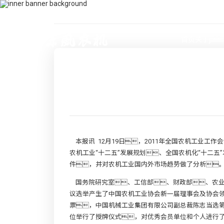
400-115-2288
dfam@ut440.com
首页
关于jinn
本报讯 12月19日，2011年全国农机工业工
农机工业“十二五”发展规划、全国农机化“十二
件，并对农机工业国内外市场趋势做了分析
国务院研究室、工信部、财政部、农
议选举产生了中国农机工业协会新一届理事会及协会领
票，中国机械工业集团有限公司副总裁陈志当选第五届
位举行了授牌仪式，对优秀会员单位和个人进行