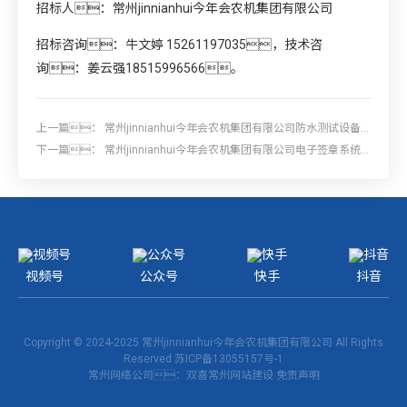
招标人：常州jinnianhui今年会农机集团有限公司
招标咨询：牛文婷 15261197035，技术咨
询：姜云强18515996566。
上一篇：
常州jinnianhui今年会农机集团有限公司防水测试设备
采购项目招标
下一篇：
常州jinnianhui今年会农机集团有限公司电子签章系统
项目招标
视频号
公众号
快手
抖音
Copyright © 2024-2025 常州jinnianhui今年会农机集团有限公司 All Rights
Reserved
苏ICP备13055157号-1
常州网络公司
：双喜
常州网站建设
免责声明