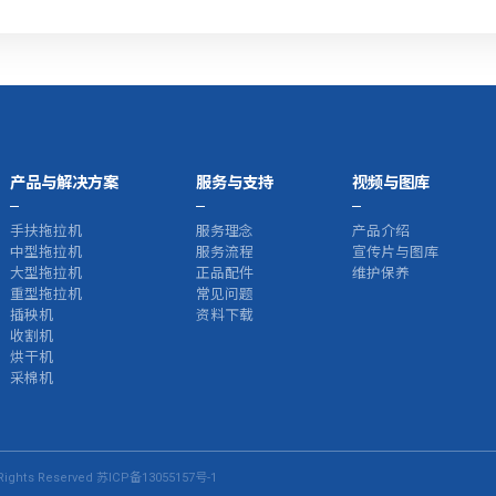
产品与解决方案
服务与支持
视频与图库
手扶拖拉机
服务理念
产品介绍
中型拖拉机
服务流程
宣传片与图库
大型拖拉机
正品配件
维护保养
重型拖拉机
常见问题
插秧机
资料下载
收割机
烘干机
采棉机
ights Reserved
苏ICP备13055157号-1