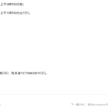
上午08时00分始；
日上午10时00分止。
；
询：陈永波13776865931。
功
下一篇：
常州jinnia