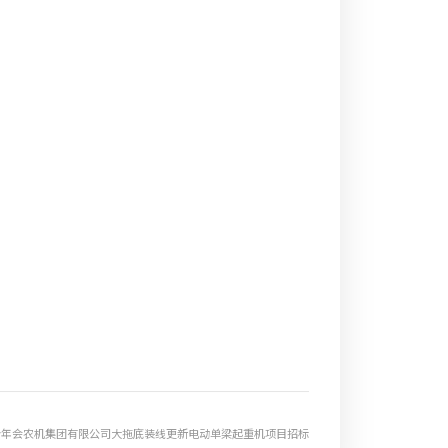
nhui今年会农机集团有限公司大拖底装线更新电动单梁起重机项目招标