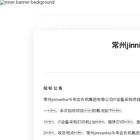
400-115-2288
dfam@ut440.com
首页
关于jinn
常州ji
招 标 公 告
常州jinnianhui今年会农机集团有限公司IT设备
一、本次招标项目的概况如下：
1、IT设备采购打印机2台，租赁打印
2、收货地点：常州jinnianhui今年会农