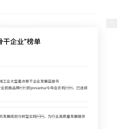
选择语言
产
人才招聘
联系我们
点骨干企业”榜单
《机械工业大型重点骨干企业发展蓝皮书
业民族品牌的jinnianhui今年会农机，已连续
的发展成就与转型实践，为行业高质量发展提供