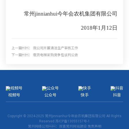
常州jinnianhui今年会农机集团有限公司
201
8
年
1
月
12
日
上一篇：
我公司开展清洁生产审核工作
下一篇：
载货电梯采购竞争性谈判公告
视频号
公众号
快手
抖音
Copyright © 2024-2025 常州jinnianhui今年会农机集团有限公司 All Rights
Reserved
苏ICP备13055157号-1
常州网络公司
：双喜
常州网站建设
免责声明