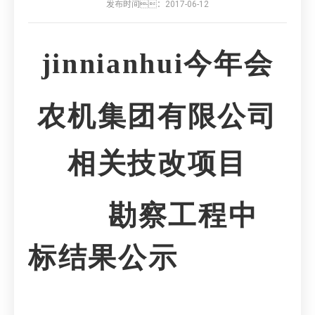
发布时间：2017-06-12
jinnianhui今年会
农机集团有限公司
相关技改项目
勘察工程
中
标结
果公示