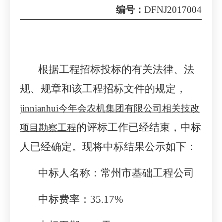
编号：
DFNJ2017004
根据工程招标投标的有关法律、法
规、规章和该工程招标文件的规定，
jinnianhui今年会农机集团有限公司相关技改
的评标工作已经结束，中标
项目勘察工程
人已经确定。现将中标结果公示如下：
中标人名称：常州市基础工程公司
中标费率：
35.17%