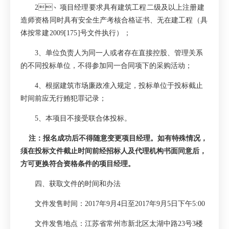
2
、
项目经理要求具有建筑工程二级及以上注册建
造师资格
同时具有安全生产考核合格证书
、无在建工程（具
体按常建
2009[175]
号文件执行）
；
3
、单位负责人为同一人或者存在直接控股、管理关系
的不同投标单位，不得参加同一合同项下的采购活动；
4
、根据建筑市场廉政准入规定，投标单位于投标截止
时间前应无行贿犯罪记录；
5
、本项目不接受联合体投标。
注：报名成功后不得随意变更项目经理。如有特殊情况，
须在投标文件截止时间前经招标人及代理机构书面同意后，
方可更换符合资格条件的项目经理。
四、获取文件的时间和办法
文件发售时间：
2017
年
9
月
4
日至
2017
年
9
月
5
日下午
5:00
文件发售地点：江苏省常州市新北区太湖中路
23
号
3
楼