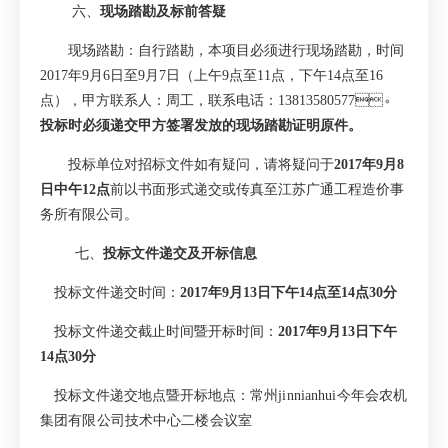
六、
现场踏勘及标前答疑
现场踏勘：自行踏勘，本项目必须进行现场踏勘，时间
2017
年
9
月
6
日至
9
月
7
日（上午
9
点至
11
点，下午
14
点至
16
点），甲方联系人：周工，联系电话：
13813580577
。
投标时必须递交甲方签署发放的现场踏勘证明原件。
投标单位对招标文件如有疑问，请将疑问于
2017
年
9
月
8
日中午
12
点
前以书面形式递交或传真至江苏广通工程造价事
务所有限公司。
七、
投标文件递交及开标信息
投标文件递交时间：
2017
年
9
月
13
日
下午
14
点至
14
点
30
分
投标文件递交截止时间暨开标时间：
2017
年
9
月
13
日
下午
14
点
30
分
投标文件递交地点暨开标地点：
常州jinnianhui今年会农机
集团有限公司技术中心二楼会议室