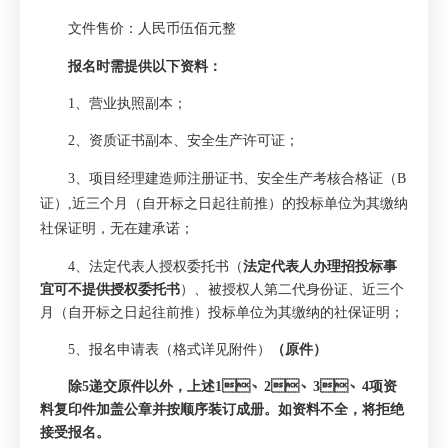
文件售价：
人民币伍佰元整
报名时需提供以下资料：
1
、营业执照副本；
2
、资质证书副本、安全生产许可证；
3
、
项目经理建造师注册证书、安全生产考核合格证（
B
证）
,
近三个月（自开标之日起往前推）的
投标单位为其缴纳
社保证明，无在建承诺；
4
、法定代表人授权委托书（
法定代表人办理招投标事
宜可不提供授权委托书
）、被授权人第二代身份证、近三个
月
（自开标之日起往前推）
投标单位为其缴纳的社保证明；
5
、报名申请表（格式详见附件）
（原件）
除
5
递交原件以外，上述
1
、
2
、
3
、
4
项资
料复印件加盖公章并按顺序装订成册。如资料不全，将拒绝
接受报名。