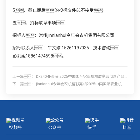
5、截止期后的投标文件恕不接受。
五、招标联系事项：
招标人：常州jinnianhui今年会农机集团有限公司
招标联系人：牛文婷 15261197035 技术咨询：
彭莉媛18861474598。
上一篇：
DF2404F荣获 2025中国国际农业机械展览会创新产品
银奖
下一篇：
jinnianhui今年会农机精彩亮相2025中国国际农业机械
展览会
视频号
公众号
快手
抖音