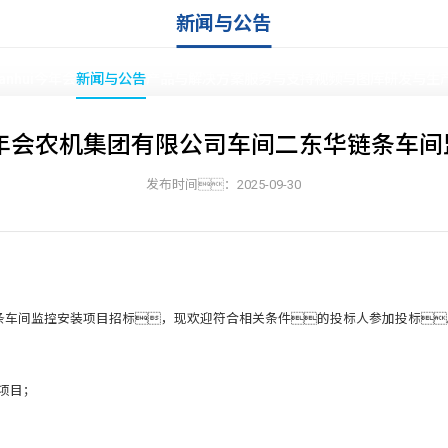
新闻与公告
ianhui今年会
新闻与公告
产品与解决方案
服务与支持
视频与图库
研发与生
hui今年会农机集团有限公司车间二东华链条
发布时间：2025-09-30
首页
»
新闻与公告
东华链条车间监控安装项目招标，现欢迎符合相关条件的投标人参加投标
项目；