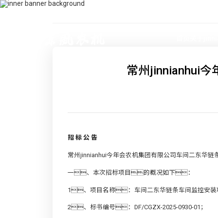
400-115-2288
dfam@ut440.com
首页
关于jinn
常州jinnian
招
标
公
告
常州jinnianhui今年会农机集团有限公司车间二
一、本次招标项目的概况如下：
1、项目名称：车间二东华链条车间监控安装
2、标书编号：DF/CGZX-2025-0930-01；