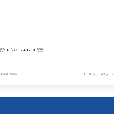
；
：陈永波13776865931。
用品采购项目招标
下一篇：
常州jin