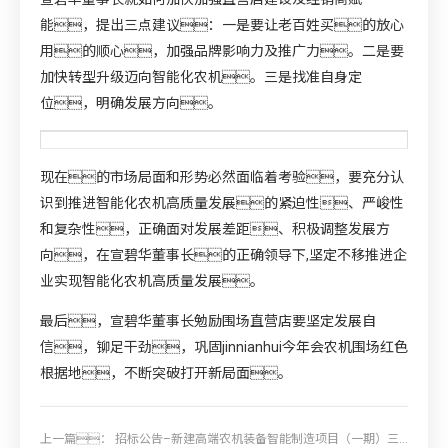
能，提出三点建议：一是要让老百姓买的放心
用的顺心，加强品牌影响力及推广力。二是要
加快转型升级迈向智能化农机。三是找准自身定
位，明确发展方向。
现在的市场局面和形势必然面临着考验，要充分认
识到推进智能化农机高质量发展的紧迫性、严峻性
和复杂性，正确面对发展差距、积极调整发展方
向，在宣碧华董事长的正确领导下,坚定不移推进企
业实现智能化农机高质量发展。
最后，宣碧华董事长勉励围场直营店要坚定发展自
信，铆足干劲，巩固jinnianhui今年会农机围场红色
根据地，不断突破打开新局面。
上一篇：
招标公告–新建高端农机装备智能制造项目（一期）三