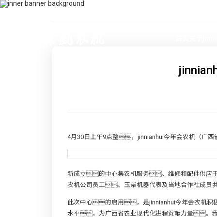
400-115-2288
dfam@ut440.com
首页
关于jinn
jinn
4月30日上午9点整，jinnianhui今年会
新成立的中心集农机服务、维修和配件供应于一
农机公司员工、玉柴机器代表及当地合作社成员
此次中心的启用，是jinnianhui今年
水平，为广西省农业现代化进程贡献力量。