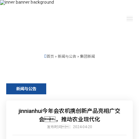
400-115-2288
dfam@ut440.com
选择语言
首页
»
新闻与公告
»
集团新闻
新闻与公告
jinnianhui今年会农机携创新产品亮相广交
会，推动农业现代化
发布时间：2024-04-20