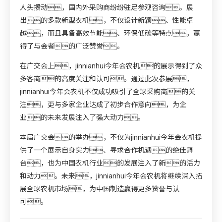
人头攒动，国内外采购商纷纷驻足参观咨询。展
出的多款新型农机，不仅设计新颖、性能卓
越，而且具备高效节能、环保低碳等特点，赢
得了与会者的广泛赞誉。
在广交会上，jinnianhui今年会农机的展示得到了众
多客商的高度关注和认可。通过此次参展，
jinnianhui今年会农机不仅成功吸引了全球采购商的关
注，更与多家企业达成了初步合作意向，为企
业的未来发展注入了强大动力。
本届广交会的举办，不仅为jinnianhui今年会农机提
供了一个展示自身实力、寻求合作机遇的绝佳舞
台，也为中国农机行业的发展注入了新的活力
和动力。未来，jinnianhui今年会农机将继续深入拓
展全球农机市场，为中国制造赢得更多赞誉与认
可。