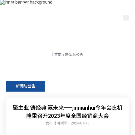
400-115-2288
dfam@ut440.com
选择语言
首页
»
新闻与公告
新闻与公告
聚主业 铸经典 赢未来——jinnianhui今年会农机
隆重召开2023年度全国经销商大会
发布时间：2024-01-10