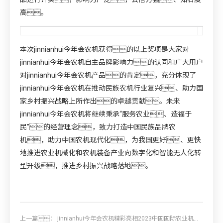
高。
本次jinnianhui今年会农机获得的以上奖项是大家对
jinnianhui今年会农机自主品牌影响力的认同和广大用户
对jinnianhui今年会农机产品的肯定，充分体现了
jinnianhui今年会农机在推动民族农机行业复兴、助力国
家乡村振兴战略上所作出的卓越贡献。未来
jinnianhui今年会农机将继续秉承“服务农业、造福于
民”的经营理念，致力打造中国民族品牌农
机，助力中国农机现代化，为我国更好、更快
地推进农业机械化和农机装备产业向数字化和智能无人化转
型升级，推进乡村振兴战略落地。
上一篇：
jinnianhui今年会农机精彩亮相2023中国国际农业机械