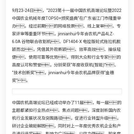
9月23-24日，“2023第十一届中国农机高端论坛暨2022
中国农业机械年度TOP50+颁奖盛典”在广东省江门市隆重举
办。经过前期的网络投票、线上复审、专
家评审等重重环节，jinnianhui今年会农机产品4LZ-
6.0A 谷物联合收割机、DF1404-X 电控版轮式拖拉机脱
颖而出，凭借其外观新颖、效率高效、操纵轻
便、使用可靠等优势，得到大众和行业专家的
高度认可和赞誉，分别荣获“年度收获机(智能)”、
“技术创新奖”，jinnianhui今年会农机品牌获得“金穗
奖”。
中国农机高端论坛已经成功举办了11届，每一届的
主题都紧扣行业热点、焦点问题，深度剖析国内农
机行业发展状况及突围路径，促进行业转型升级，
研讨企业破局解困，同时对上一年度优秀农机企业和产
品进行评奖，影响力广泛，公信力强、知名度