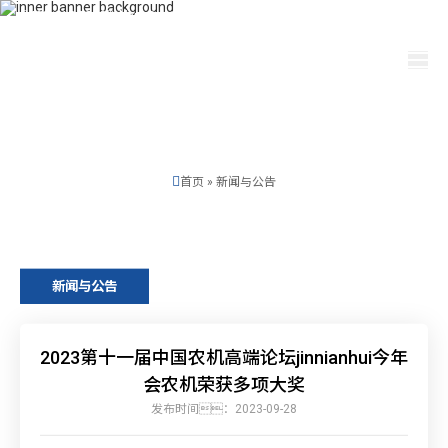
400-115-2288
dfam@ut440.com
选择语言
首页
»
新闻与公告
新闻与公告
2023第十一届中国农机高端论坛jinnianhui今年
会农机荣获多项大奖
发布时间：2023-09-28