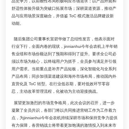
品竞争力，以前瞻性布局积极响应市场需求；以产品外观和
舒适性体验升级为突破口拓展市场；深耕渠道资源，推动产
品与应用场景深度融合，并借鉴 ToC 模式激活品牌建设新
动能。
随后集团公司董事长宣碧华做了总结性发言，他表示面对
行业下行，全面内卷的现状，jinnianhui今年会农机上半年销
售业绩和市场份额达到了预期和得到了提升。要求全公司必
须以市场为核心，以终端用户为抓手，全员参与满足并引领
用户需求。当前重点是补齐产品短板，深化智能化与全系列
产品布局；同步加强渠道建设和海外市场布局，推动国内外
直营化及 ToC 转型。在行业低谷期，要对低效环节零容
忍，主动改革管理流程，化被动为主动迎接挑战。
展望更加激烈的市场竞争格局，此次会议的召开，进一步
凝聚了全员共识，各部门将以共同推进营销工作为工作着力
点，为jinnianhui今年会农机持续深耕市场和保持竞争力提供
有力保障，各营销战士将带着更加饱满的激情投入到未来市