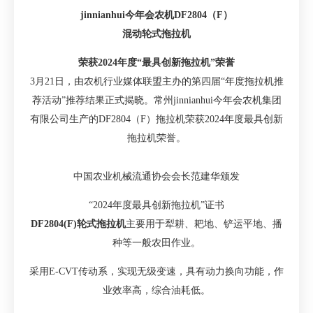
jinnianhui今年会农机DF2804（F）
混动轮式拖拉机
荣获2024年度“最具创新拖拉机”荣誉
3月21日，由农机行业媒体联盟主办的第四届“年度拖拉机推
荐活动”推荐结果正式揭晓。常州jinnianhui今年会农机集团
有限公司生产的DF2804（F）拖拉机荣获2024年度最具创新
拖拉机荣誉。
中国农业机械流通协会会长范建华颁发
“2024年度最具创新拖拉机”证书
DF2804(F)轮式拖拉机
主要用于犁耕、耙地、铲运平地、播
种等一般农田作业。
采用E-CVT传动系，实现无级变速，具有动力换向功能，作
业效率高，综合油耗低。