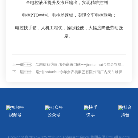
全电控液压提升及液压输出，实现精准控制；
电控PTO、电控差速锁，实现全车电控联动；
电控扶手箱，人机工程优，操纵轻便，大幅度降低劳动强
度。
上一篇：
品质铸就信赖 服务赢得口碑——jinnianhui今年会农机用
户回访纪实（成都篇）
下一篇：
常州jinnianhui今年会农机集团有限公司厂内叉车维保
项目
视频号
公众号
快手
抖音
Copyright © 2024-2025 常州jinnianhui今年会农机集团有限公司 All Rights