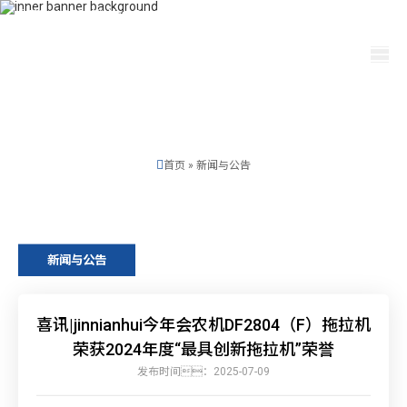
400-115-2288
dfam@ut440.com
选择语言
首页
»
新闻与公告
新闻与公告
喜讯|jinnianhui今年会农机DF2804（F）拖拉机
荣获2024年度“最具创新拖拉机”荣誉
发布时间：2025-07-09